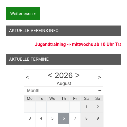
Weiterlesen
AKTUELLE VEREINS-INFO
Allgemein
Generalsversammlung
Jugendtraining -> mittwochs ab 18 Uhr Train
AKTUELLE TERMINE
<
2026
>
<
>
August
Month
Mo
Tu
We
Th
Fr
Sa
Su
1
2
3
4
5
6
7
8
9