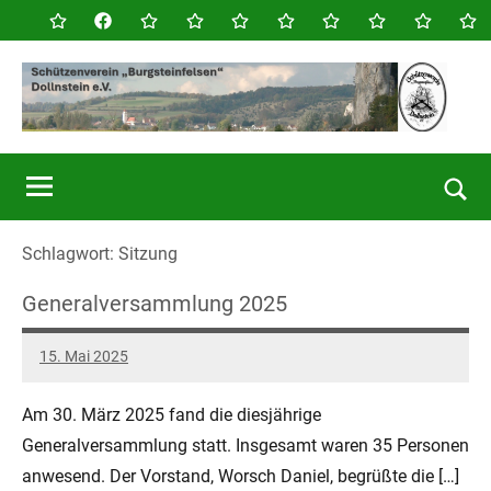
Zum
Home
Facebook
Termine
Verein
Sport
Jubiläum
Theater
Links
Impressu
Kon
Inhalt
2012
springen
SV
Dollnstein
Such
öffn
Schlagwort:
Sitzung
Generalversammlung 2025
15. Mai 2025
Daniel
Keine
Kommentare
Am 30. März 2025 fand die diesjährige
Generalversammlung statt. Insgesamt waren 35 Personen
anwesend. Der Vorstand, Worsch Daniel, begrüßte die […]