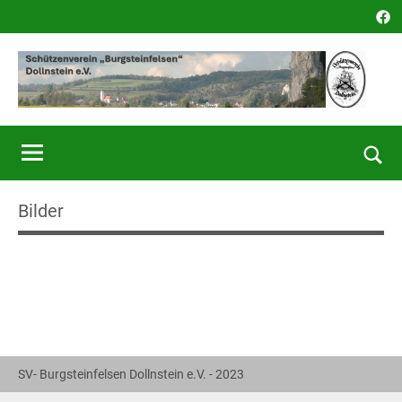
Zum
Fac
Inhalt
springen
SV
Dollnstein
Such
öffn
Bilder
SV- Burgsteinfelsen Dollnstein e.V. - 2023