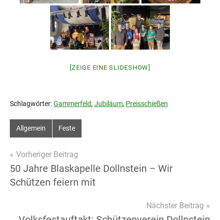
[ZEIGE EINE SLIDESHOW]
Schlagwörter:
Gammerfeld
,
Jubiläum
,
Preisschießen
Allgemein
Feste
Beitragsnavigation
Vorheriger Beitrag
50 Jahre Blaskapelle Dollnstein – Wir
Schützen feiern mit
Nächster Beitrag
Volksfestauftakt: Schützenverein Dollnstein