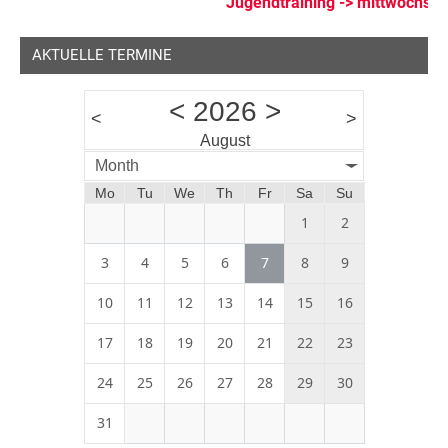
Jugendtraining -> mittwochs ab
Dollnstein
Feste
AKTUELLE TERMINE
<
2026
>
<
>
August
Month
Mo
Tu
We
Th
Fr
Sa
Su
1
2
3
4
5
6
7
8
9
10
11
12
13
14
15
16
17
18
19
20
21
22
23
24
25
26
27
28
29
30
31