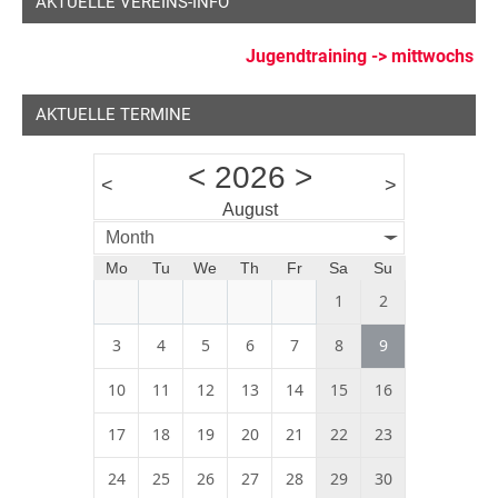
AKTUELLE VEREINS-INFO
Allgemein
Jugendtraining -> mittwochs ab 
AKTUELLE TERMINE
<
2026
>
<
>
August
Month
Mo
Tu
We
Th
Fr
Sa
Su
1
2
3
4
5
6
7
8
9
10
11
12
13
14
15
16
17
18
19
20
21
22
23
24
25
26
27
28
29
30